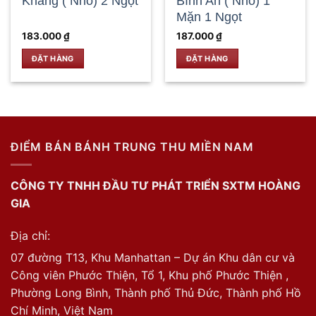
Khang ( Nhỏ) 2 Ngọt
Bình An ( Nhỏ) 1
Mặn 1 Ngọt
183.000
₫
187.000
₫
ĐẶT HÀNG
ĐẶT HÀNG
ĐIỂM BÁN BÁNH TRUNG THU MIỀN NAM
CÔNG TY TNHH ĐẦU TƯ PHÁT TRIỂN SXTM HOÀNG
GIA
Địa chỉ:
07 đường T13, Khu Manhattan – Dự án Khu dân cư và
Công viên Phước Thiện, Tổ 1, Khu phố Phước Thiện ,
Phường Long Bình, Thành phố Thủ Đức, Thành phố Hồ
Chí Minh, Việt Nam