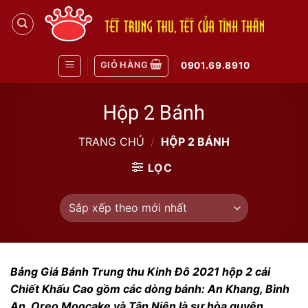
Skip
to
content
GIỎ HÀNG
0901.69.8910
Hộp 2 Bánh
TRANG CHỦ
/
HỘP 2 BÁNH
LỌC
Bảng Giá Bánh Trung thu Kinh Đô 2021 hộp 2 cái
Chiết Khấu Cao gồm các dòng bánh: An Khang, Bình
An, Oreo Moocake và Tân Niên là sự hòa quyện