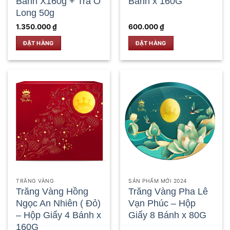
Bánh X160g + Trà Ô
Bánh x 160G
Long 50g
1.350.000
₫
600.000
₫
ĐẶT HÀNG
ĐẶT HÀNG
TRĂNG VÀNG
SẢN PHẨM MỚI 2024
Trăng Vàng Hồng
Trăng Vàng Pha Lê
Ngọc An Nhiên ( Đỏ)
Vạn Phúc – Hộp
– Hộp Giấy 4 Bánh x
Giấy 8 Bánh x 80G
160G