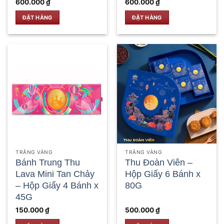
600.000
₫
600.000
₫
ĐẶT HÀNG
ĐẶT HÀNG
TRĂNG VÀNG
TRĂNG VÀNG
Bánh Trung Thu
Thu Đoàn Viên –
Lava Mini Tan Chảy
Hộp Giấy 6 Bánh x
– Hộp Giấy 4 Bánh x
80G
45G
150.000
₫
500.000
₫