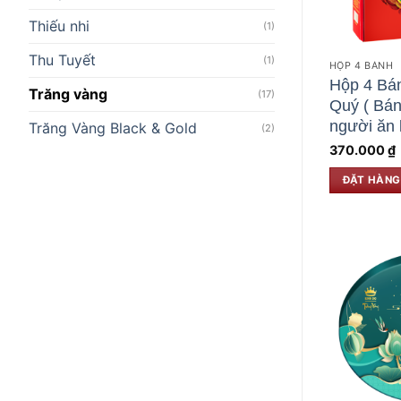
Thiếu nhi
(1)
Thu Tuyết
(1)
HỘP 4 BÁNH
Hộp 4 Bán
Trăng vàng
(17)
Quý ( Bá
người ăn 
Trăng Vàng Black & Gold
(2)
370.000
₫
ĐẶT HÀNG