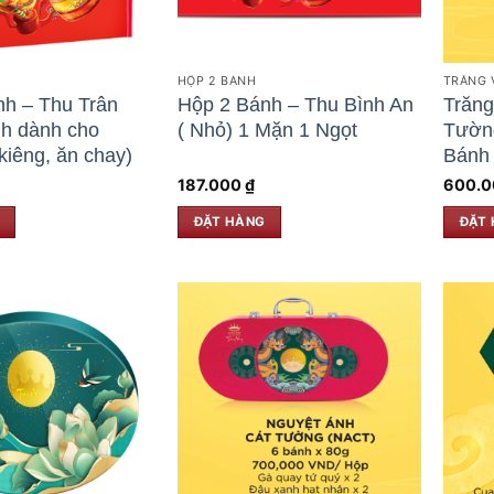
HỘP 2 BÁNH
TRĂNG 
h – Thu Trân
Hộp 2 Bánh – Thu Bình An
Trăng
nh dành cho
( Nhỏ) 1 Mặn 1 Ngọt
Tường
kiêng, ăn chay)
Bánh
187.000
₫
600.
ĐẶT HÀNG
ĐẶT