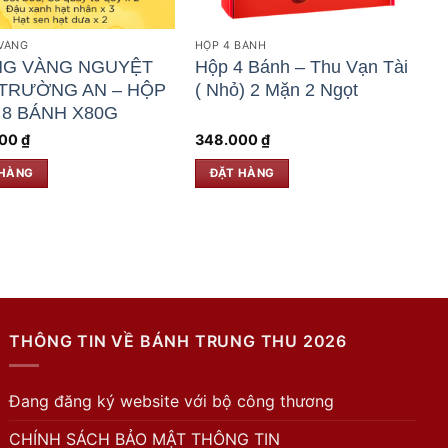
VÀNG
HỘP 4 BÁNH
NG VÀNG NGUYỆT
Hộp 4 Bánh – Thu Vạn Tài
TRƯỜNG AN – HỘP
( Nhỏ) 2 Mặn 2 Ngọt
 8 BÁNH X80G
000
₫
348.000
₫
 HÀNG
ĐẶT HÀNG
THÔNG TIN VỀ BÁNH TRUNG THU 2026
Đang đăng ký website với bộ công thương
CHÍNH SÁCH BẢO MẬT THÔNG TIN