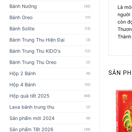
Bánh Nướng
(30)
Là món
người 
Bánh Oreo
(11)
còn đọ
Bánh Solite
Thương
(13)
Thành 
Bánh Trung Thu Hiện Đại
(3)
Bánh Trung Thu KIDO's
(12)
Bánh Trung Thu Oreo
(2)
SẢN P
Hộp 2 Bánh
(6)
Hộp 4 Bánh
(10)
Hộp quà tết 2025
(68)
Lava bánh trung thu
(2)
Sản phẩm mới 2024
(6)
Sản phẩm Tết 2026
(39)