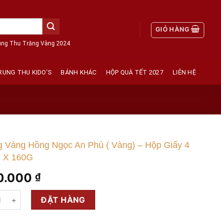
GIỎ HÀNG
ung Thu Trăng Vàng 2024
RUNG THU KIDO’S
BÁNH KHÁC
HỘP QUÀ TẾT 2027
LIÊN HỆ
g Vàng Hồng Ngọc An Phú ( Vàng) – Hộp Giấy 4
 X 160G
0.000
₫
 Vàng Hồng Ngọc An Phú ( Vàng) - Hộp Giấy 4 Bánh X 160G số l
ĐẶT HÀNG