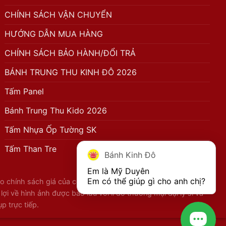
CHÍNH SÁCH VẬN CHUYỂN
HƯỚNG DẪN MUA HÀNG
CHÍNH SÁCH BẢO HÀNH/ĐỔI TRẢ
BÁNH TRUNG THU KINH ĐÔ 2026
Tấm Panel
Bánh Trung Thu Kido 2026
Tấm Nhựa Ốp Tường SK
Tấm Than Tre
Bánh Kinh Đô
Em là Mỹ Duyên

Em có thể giúp gì cho anh chị?
 chính sách giá của công ty với đầy đủ các thông tin về sản
 về hình ảnh được bảo lưu với lí do thương mại đại lý sỉ và
 trực tiếp.