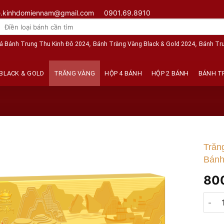
e.kinhdomiennam@gmail.com
0901.69.8910
Tìm
kiếm:
,
,
á Bánh Trung Thu Kinh Đô 2024
Bánh Trăng Vàng Black & Gold 2024
Bánh Tr
BLACK & GOLD
TRĂNG VÀNG
HỘP 4 BÁNH
HỘP 2 BÁNH
BÁNH T
Trăn
Bánh
80
Trăng