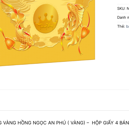
SKU:
Danh 
Thẻ:
b
 VÀNG HỒNG NGỌC AN PHÚ ( VÀNG) – HỘP GIẤY 4 BÁN