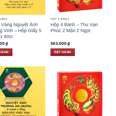
VÀNG
HỘP 4 BÁNH
 Vàng Nguyệt Ánh
Hộp 4 Bánh – Thu Vạn
 Vinh – Hộp Giấy 5
Phúc 2 Mặn 2 Ngọt
 x 80G
000
₫
563.000
₫
 HÀNG
ĐẶT HÀNG