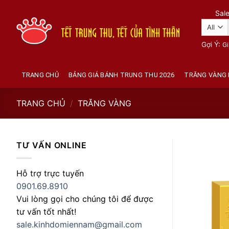
Skip
Sal
to
content
Gợi Ý:
Gi
TRANG CHỦ
BẢNG GIÁ BÁNH TRUNG THU 2026
TRĂNG VÀNG 
TRANG CHỦ
/
TRĂNG VÀNG
TƯ VẤN ONLINE
Hỗ trợ trực tuyến
0901.69.8910
Vui lòng gọi cho chúng tôi để được
tư vấn tốt nhất!
sale.kinhdomiennam@gmail.com