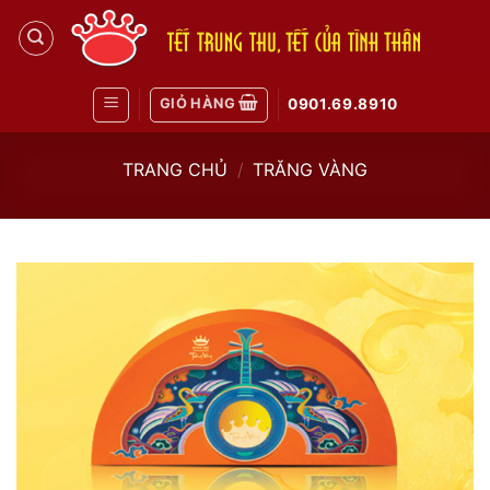
Skip
to
content
GIỎ HÀNG
0901.69.8910
TRANG CHỦ
/
TRĂNG VÀNG