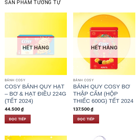
SẢN PHẨM TƯƠNG TỰ
HẾT HÀNG
HẾT HÀNG
BÁNH COSY
BÁNH COSY
COSY BÁNH QUY HẠT
BÁNH QUY COSY BƠ
– BƠ & HẠT ĐIỀU 224G
THẬP CẨM (HỘP
(TẾT 2024)
THIẾC 600G) TẾT 2024
44.500
₫
137.500
₫
ĐỌC TIẾP
ĐỌC TIẾP