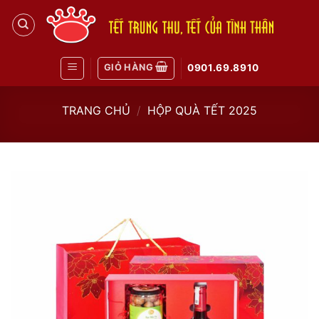
Skip
to
content
GIỎ HÀNG
0901.69.8910
TRANG CHỦ
/
HỘP QUÀ TẾT 2025