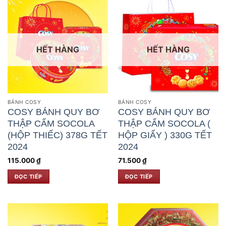
HẾT HÀNG
HẾT HÀNG
BÁNH COSY
BÁNH COSY
COSY BÁNH QUY BƠ
COSY BÁNH QUY BƠ
THẬP CẨM SOCOLA
THẬP CẨM SOCOLA (
(HỘP THIẾC) 378G TẾT
HỘP GIẤY ) 330G TẾT
2024
2024
115.000
₫
71.500
₫
ĐỌC TIẾP
ĐỌC TIẾP