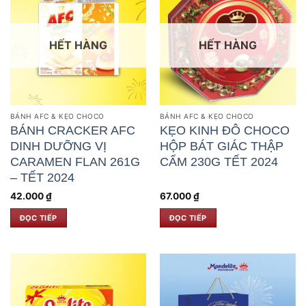
HẾT HÀNG
HẾT HÀNG
BÁNH AFC & KẸO CHOCO
BÁNH AFC & KẸO CHOCO
BÁNH CRACKER AFC
KẸO KINH ĐÔ CHOCO
DINH DƯỠNG VỊ
HỘP BÁT GIÁC THẬP
CARAMEN FLAN 261G
CẨM 230G TẾT 2024
– TẾT 2024
42.000
₫
67.000
₫
ĐỌC TIẾP
ĐỌC TIẾP