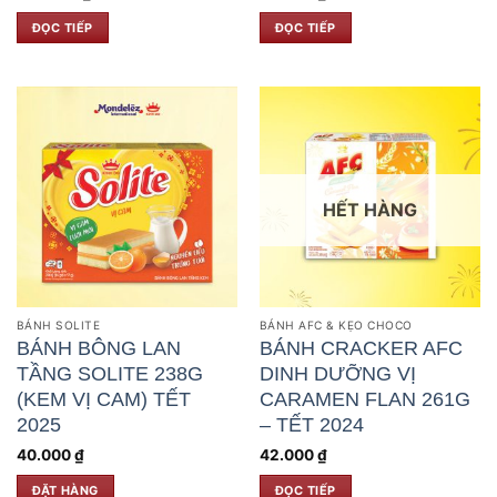
ĐỌC TIẾP
ĐỌC TIẾP
HẾT HÀNG
BÁNH SOLITE
BÁNH AFC & KẸO CHOCO
BÁNH BÔNG LAN
BÁNH CRACKER AFC
TẦNG SOLITE 238G
DINH DƯỠNG VỊ
(KEM VỊ CAM) TẾT
CARAMEN FLAN 261G
2025
– TẾT 2024
40.000
₫
42.000
₫
ĐẶT HÀNG
ĐỌC TIẾP