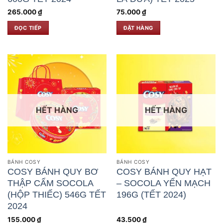
265.000
₫
75.000
₫
ĐỌC TIẾP
ĐẶT HÀNG
HẾT HÀNG
HẾT HÀNG
BÁNH COSY
BÁNH COSY
COSY BÁNH QUY BƠ
COSY BÁNH QUY HẠT
THẬP CẨM SOCOLA
– SOCOLA YẾN MẠCH
(HỘP THIẾC) 546G TẾT
196G (TẾT 2024)
2024
155.000
₫
43.500
₫