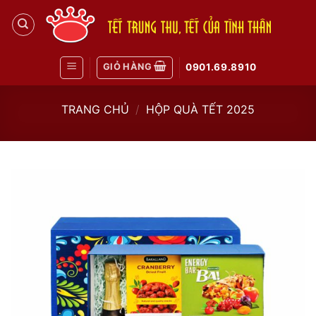
Skip
to
content
GIỎ HÀNG
0901.69.8910
TRANG CHỦ
/
HỘP QUÀ TẾT 2025