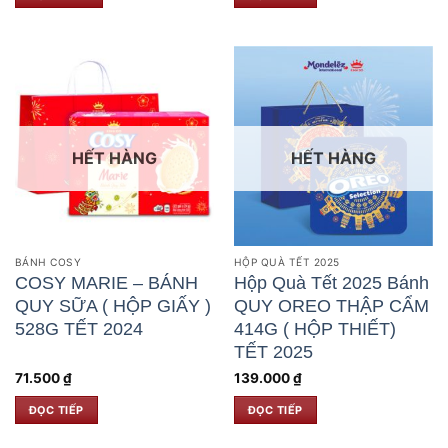
HẾT HÀNG
HẾT HÀNG
BÁNH COSY
HỘP QUÀ TẾT 2025
COSY MARIE – BÁNH
Hộp Quà Tết 2025 Bánh
QUY SỮA ( HỘP GIẤY )
QUY OREO THẬP CẨM
528G TẾT 2024
414G ( HỘP THIẾT)
TẾT 2025
71.500
₫
139.000
₫
ĐỌC TIẾP
ĐỌC TIẾP