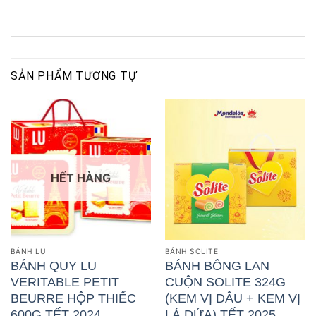
SẢN PHẨM TƯƠNG TỰ
HẾT HÀNG
BÁNH LU
BÁNH SOLITE
BÁNH QUY LU
BÁNH BÔNG LAN
VERITABLE PETIT
CUỘN SOLITE 324G
BEURRE HỘP THIẾC
(KEM VỊ DÂU + KEM VỊ
600G TẾT 2024
LÁ DỨA) TẾT 2025