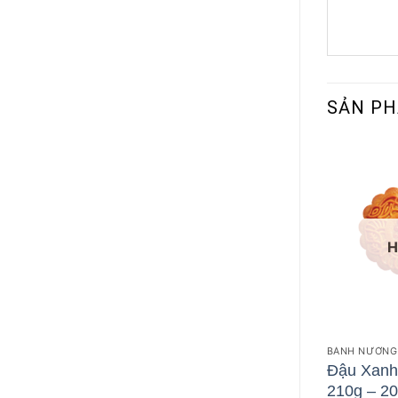
SẢN P
H
BÁNH NƯỚNG 
Đậu Xanh
210g – 2