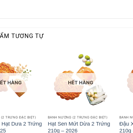
HẨM TƯƠNG TỰ
ẾT HÀNG
HẾT HÀNG
(2 TRỨNG ĐẶC BIỆT)
BÁNH NƯỚNG (2 TRỨNG ĐẶC BIỆT)
BÁNH N
 Hạt Dưa 2 Trứng
Hạt Sen Mứt Dừa 2 Trứng
Đậu 
025
210g – 2026
210g 