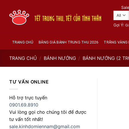
Skip
Sal
to
content
Gợi Ý:
Gi
TRANG CHỦ
BẢNG GIÁ BÁNH TRUNG THU 2026
TRĂNG VÀNG 
TRANG CHỦ
/
BÁNH NƯỚNG
/
BÁNH NƯỚNG (2 TR
TƯ VẤN ONLINE
Hỗ trợ trực tuyến
0901.69.8910
Vui lòng gọi cho chúng tôi để được
tư vấn tốt nhất!
sale.kinhdomiennam@gmail.com