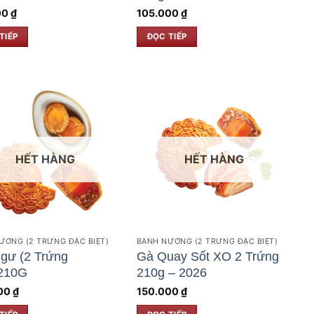
00
₫
105.000
₫
TIẾP
ĐỌC TIẾP
HẾT HÀNG
HẾT HÀNG
ƯỚNG (2 TRỨNG ĐẶC BIỆT)
BÁNH NƯỚNG (2 TRỨNG ĐẶC BIỆT)
gư (2 Trứng
Gà Quay Sốt XO 2 Trứng
210G
210g – 2026
00
₫
150.000
₫