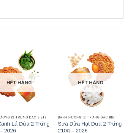
HẾT HÀNG
HẾT HÀNG
ƯỚNG (2 TRỨNG ĐẶC BIỆT)
BÁNH NƯỚNG (2 TRỨNG ĐẶC BIỆT)
Xanh Lá Dứa 2 Trứng
Sữa Dừa Hạt Dưa 2 Trứng
– 2026
210g – 2026