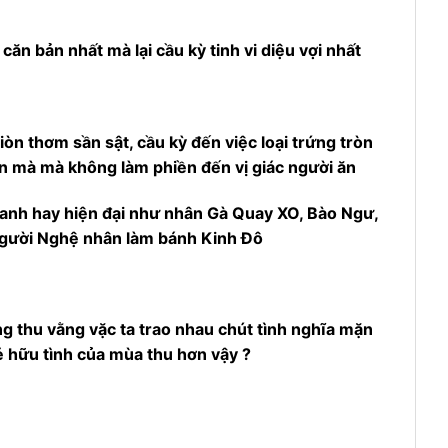
n bản nhất mà lại cầu kỳ tinh vi diệu vợi nhất
òn thơm sần sật, cầu kỳ đến việc loại trứng tròn
 mà mà không làm phiền đến vị giác người ăn
anh hay hiện đại như nhân Gà Quay XO, Bào Ngư,
người Nghệ nhân làm bánh Kinh Đô
g thu vằng vặc ta trao nhau chút tình nghĩa mặn
ẻ hữu tình của mùa thu hơn vậy ?