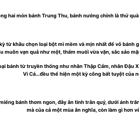
ng hai món bánh Trung Thu, bánh nướng chính là thứ quà că
kỳ từ khâu chọn loại bột mì mềm và mịn nhất để vỏ bánh gi
u muôn vạn quả như một, thấm muối vừa vặn, sắc sảo mặn
oại bánh từ truyền thống như nhân Thập Cẩm, nhân Đậu X
Vi Cá…đều thể hiện một kỳ công bất tuyệt của 
miếng bánh thơm ngon, đây ân tình trân quý, dưới ánh trăn
mà của cả một mùa ân nghĩa, còn làm gì hơn v