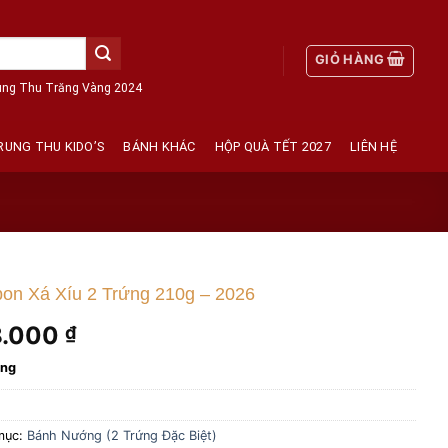
GIỎ HÀNG
ung Thu Trăng Vàng 2024
RUNG THU KIDO’S
BÁNH KHÁC
HỘP QUÀ TẾT 2027
LIÊN HỆ
on Xá Xíu 2 Trứng 210g – 2026
8.000
₫
àng
mục:
Bánh Nướng (2 Trứng Đặc Biệt)