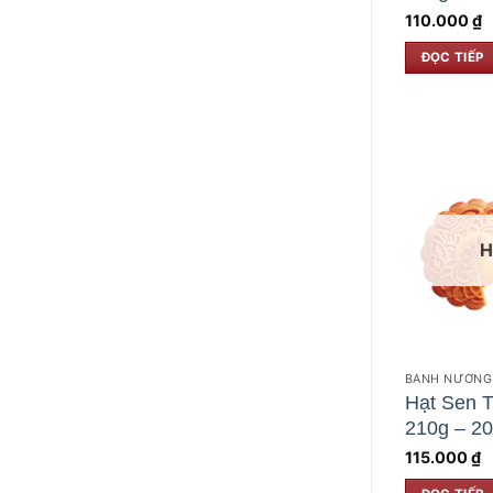
110.000
₫
ĐỌC TIẾP
H
BÁNH NƯỚNG 
Hạt Sen T
210g – 2
115.000
₫