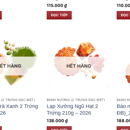
115.000
₫
110.0
ĐỌC TIẾP
ĐỌC 
ẾT HÀNG
HẾT HÀNG
(2 TRỨNG ĐẶC BIỆT)
BÁNH NƯỚNG (2 TRỨNG ĐẶC BIỆT)
BÁNH N
rà Xanh 2 Trứng
Lạp Xưởng Ngũ Hạt 2
Bào n
026
Trứng 210g – 2026
ĐB)_
138.000
₫
188.0