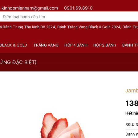
e.kinhdomiennam@gmail.com
0901.69.8910
Tìm
kiếm:
,
,
á Bánh Trung Thu Kinh Đô 2024
Bánh Trăng Vàng Black & Gold 2024
Bánh Tr
BLACK & GOLD
TRĂNG VÀNG
HỘP 4 BÁNH
HỘP 2 BÁNH
BÁNH T
ỨNG ĐẶC BIỆT)
Jamb
13
Hết h
SKU:
3
Danh 