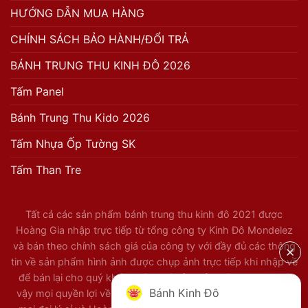
HƯỚNG DẪN MUA HÀNG
CHÍNH SÁCH BẢO HÀNH/ĐỔI TRẢ
BÁNH TRUNG THU KINH ĐÔ 2026
Tấm Panel
Bánh Trung Thu Kido 2026
Tấm Nhựa Ốp Tường SK
Tấm Than Tre
Tất cả các sản phẩm bánh trung thu kinh đô 2021 được
Hoàng Gia nhập trực tiếp từ tổng công ty Kinh Đô Mondelez
và bán theo chính sách giá của công ty với đầy đủ các thông
tin về sản phẩm hình ảnh được chụp ảnh trực tiếp khi nhập về
để bán lại cho quý khách hàng và đầy đủ hoát đơn VAT. Vì
Bánh Kinh Đô
vậy mọi quyền lợi về hình ảnh được bảo lưu với lí do thương