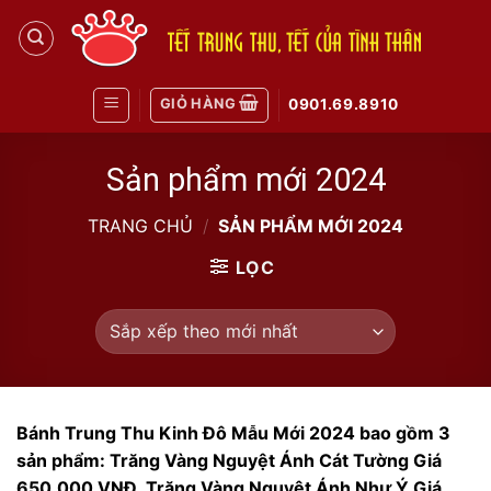
Skip
to
content
GIỎ HÀNG
0901.69.8910
Sản phẩm mới 2024
TRANG CHỦ
/
SẢN PHẨM MỚI 2024
LỌC
Bánh Trung Thu Kinh Đô Mẫu Mới 2024 bao gồm 3
sản phẩm: Trăng Vàng Nguyệt Ánh Cát Tường Giá
650.000 VNĐ, Trăng Vàng Nguyệt Ánh Như Ý Giá