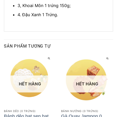
3, Khoai Môn 1 trứng 150g;
4. Đậu Xanh 1 Trứng.
SẢN PHẨM TƯƠNG TỰ
HẾT HÀNG
HẾT HÀNG
BÁNH DẺO (0 TRỨNG)
BÁNH NƯỚNG (0 TRỨNG)
Bánh dẻo hạt sen hạt
Gà Quay Jampon 0