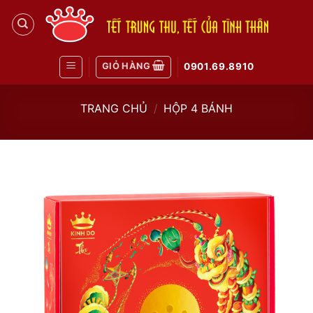
Skip
to
content
GIỎ HÀNG
0901.69.8910
TRANG CHỦ
/
HỘP 4 BÁNH