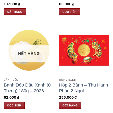
187.000
₫
63.000
₫
ĐẶT HÀNG
ĐỌC TIẾP
HẾT HÀNG
BÁNH DẺO
HỘP 2 BÁNH
Bánh Dẻo Đậu Xanh (0
Hộp 2 Bánh – Thu Hạnh
Trứng) 180g – 2026
Phúc 2 Ngọt
62.000
₫
255.000
₫
ĐỌC TIẾP
ĐẶT HÀNG