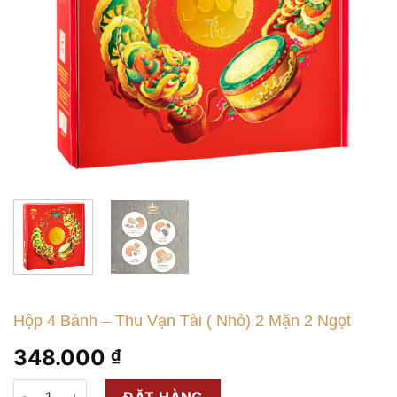
Hộp 4 Bánh – Thu Vạn Tài ( Nhỏ) 2 Mặn 2 Ngọt
348.000
₫
Hộp 4 Bánh - Thu Vạn Tài ( Nhỏ) 2 Mặn 2 Ngọt số lượng
ĐẶT HÀNG