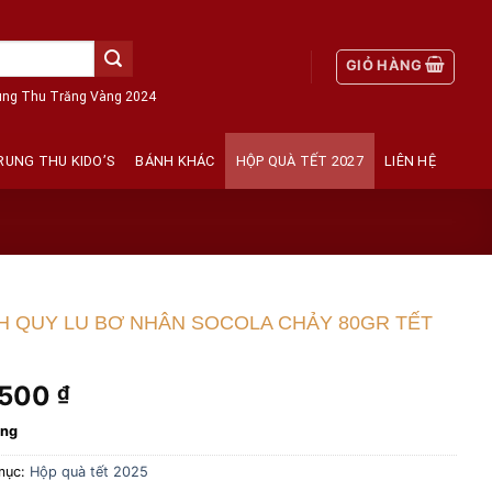
GIỎ HÀNG
ung Thu Trăng Vàng 2024
RUNG THU KIDO’S
BÁNH KHÁC
HỘP QUÀ TẾT 2027
LIÊN HỆ
H QUY LU BƠ NHÂN SOCOLA CHẢY 80GR TẾT
.500
₫
àng
mục:
Hộp quà tết 2025