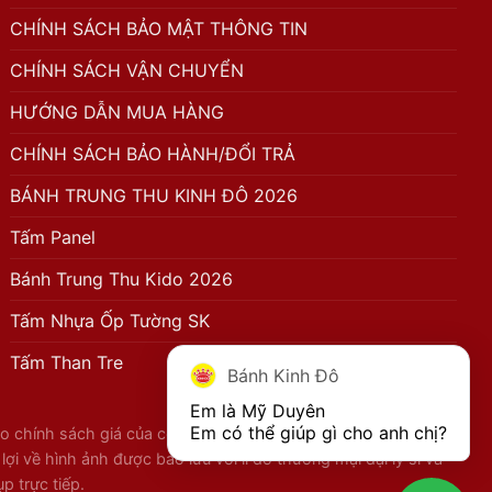
CHÍNH SÁCH BẢO MẬT THÔNG TIN
CHÍNH SÁCH VẬN CHUYỂN
HƯỚNG DẪN MUA HÀNG
CHÍNH SÁCH BẢO HÀNH/ĐỔI TRẢ
BÁNH TRUNG THU KINH ĐÔ 2026
Tấm Panel
Bánh Trung Thu Kido 2026
Tấm Nhựa Ốp Tường SK
Tấm Than Tre
Bánh Kinh Đô
Em là Mỹ Duyên

Em có thể giúp gì cho anh chị?
 chính sách giá của công ty với đầy đủ các thông tin về sản
 về hình ảnh được bảo lưu với lí do thương mại đại lý sỉ và
 trực tiếp.