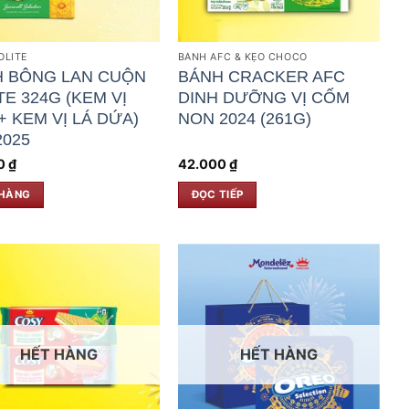
OLITE
BÁNH AFC & KẸO CHOCO
 BÔNG LAN CUỘN
BÁNH CRACKER AFC
TE 324G (KEM VỊ
DINH DƯỠNG VỊ CỐM
+ KEM VỊ LÁ DỨA)
NON 2024 (261G)
2025
0
₫
42.000
₫
 HÀNG
ĐỌC TIẾP
HẾT HÀNG
HẾT HÀNG