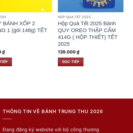
OSY
HỘP QUÀ TẾT 2025
 BÁNH XỐP 2
Hộp Quà Tết 2025 Bánh
G 1 (gói 148g) TẾT
QUY OREO THẬP CẨM
414G ( HỘP THIẾT) TẾT
2025
0
₫
139.000
₫
TIẾP
ĐỌC TIẾP
THÔNG TIN VỀ BÁNH TRUNG THU 2026
Đang đăng ký website với bộ công thương