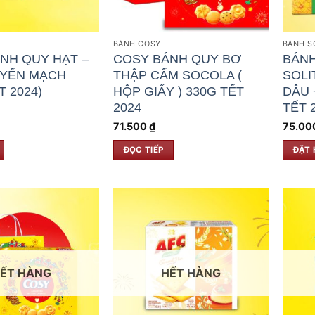
BÁNH COSY
BÁNH S
NH QUY HẠT –
COSY BÁNH QUY BƠ
BÁNH
 YẾN MẠCH
THẬP CẨM SOCOLA (
SOLI
T 2024)
HỘP GIẤY ) 330G TẾT
DÂU 
2024
TẾT 
71.500
₫
75.00
ĐỌC TIẾP
ĐẶT
ẾT HÀNG
HẾT HÀNG