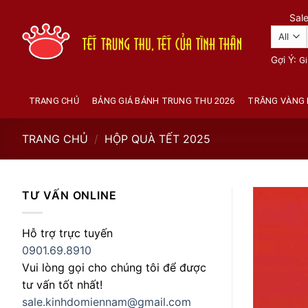
Skip
Sal
to
content
Gợi Ý:
Gi
TRANG CHỦ
BẢNG GIÁ BÁNH TRUNG THU 2026
TRĂNG VÀNG 
TRANG CHỦ
/
HỘP QUÀ TẾT 2025
TƯ VẤN ONLINE
Hỗ trợ trực tuyến
0901.69.8910
Vui lòng gọi cho chúng tôi để được
tư vấn tốt nhất!
sale.kinhdomiennam@gmail.com