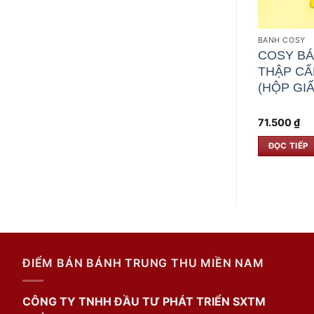
BÁNH COSY
COSY BÁ
THẬP CẨ
(HỘP GIẤ
71.500
₫
ĐỌC TIẾP
ĐIỂM BÁN BÁNH TRUNG THU MIỀN NAM
CÔNG TY TNHH ĐẦU TƯ PHÁT TRIỂN SXTM