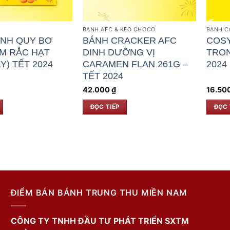
BÁNH AFC & KẸO CHOCO
BÁNH C
NH QUY BƠ
BÁNH CRACKER AFC
COSY
M RẮC HẠT
DINH DƯỠNG VỊ
TRON
Y) TẾT 2024
CARAMEN FLAN 261G –
2024
TẾT 2024
42.000
₫
16.50
ĐỌC TIẾP
ĐỌC 
ĐIỂM BÁN BÁNH TRUNG THU MIỀN NAM
CÔNG TY TNHH ĐẦU TƯ PHÁT TRIỂN SXTM