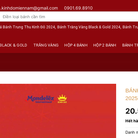
e.kinhdomiennam@gmail.com
0901.69.8910
Tìm
kiếm:
,
,
á Bánh Trung Thu Kinh Đô 2024
Bánh Trăng Vàng Black & Gold 2024
Bánh Tr
BLACK & GOLD
TRĂNG VÀNG
HỘP 4 BÁNH
HỘP 2 BÁNH
BÁNH T
BÁN
2025
20
Hết h
Danh 