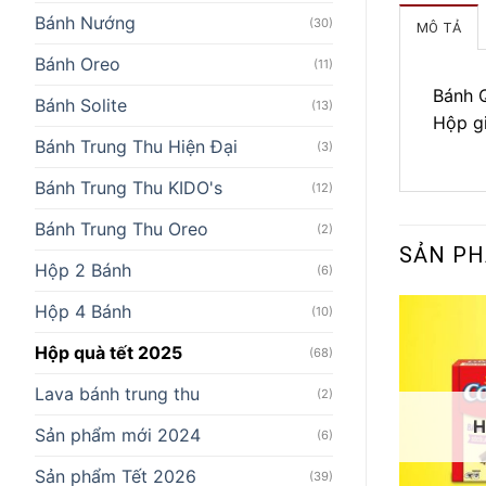
Bánh Nướng
(30)
MÔ TẢ
Bánh Oreo
(11)
Bánh 
Bánh Solite
(13)
Hộp g
Bánh Trung Thu Hiện Đại
(3)
Bánh Trung Thu KIDO's
(12)
Bánh Trung Thu Oreo
(2)
SẢN P
Hộp 2 Bánh
(6)
Hộp 4 Bánh
(10)
Hộp quà tết 2025
(68)
Lava bánh trung thu
(2)
H
Sản phẩm mới 2024
(6)
Sản phẩm Tết 2026
(39)