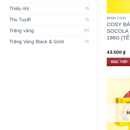
Thiếu nhi
(1)
BÁNH COSY
Thu Tuyết
(1)
COSY BÁ
Trăng vàng
SOCOLA
(17)
196G (TẾ
Trăng Vàng Black & Gold
(2)
43.500
₫
ĐỌC TIẾP
H