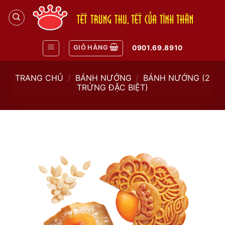
Skip
to
content
GIỎ HÀNG
0901.69.8910
TRANG CHỦ
/
BÁNH NƯỚNG
/
BÁNH NƯỚNG (2
TRỨNG ĐẶC BIỆT)