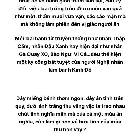
nhất để vỏ bánh giòn thơm sần sật, cầu kỳ
đến việc loại trứng tròn đều muôn vạn quả
như một, thấm muối vừa vặn, sắc sảo mặn mà
mà không làm phiền đến vị giác người ăn
Mỗi loại bánh từ truyền thống như nhân Thập
Cẩm, nhân Đậu Xanh hay hiện đại như nhân
Gà Quay XO, Bào Ngư, Vi Cá…đều thể hiện
một kỳ công bất tuyệt của người Nghệ nhân
làm bánh Kinh Đô
Đây miếng bánh thơm ngon, đây ân tình trân
quý, dưới ánh trăng thu vằng vặc ta trao nhau
chút tình nghĩa mặn mà của cả một mùa ân
nghĩa, còn làm gì hơn vẻ hữu tình của mùa
thu hơn vậy ?