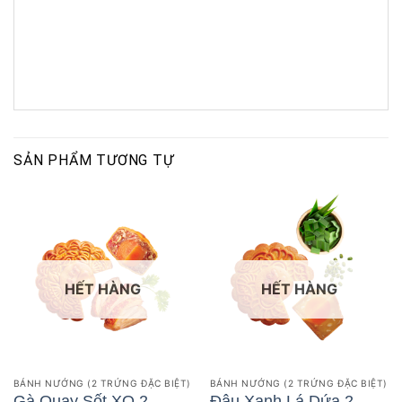
SẢN PHẨM TƯƠNG TỰ
HẾT HÀNG
HẾT HÀNG
BÁNH NƯỚNG (2 TRỨNG ĐẶC BIỆT)
BÁNH NƯỚNG (2 TRỨNG ĐẶC BIỆT)
Gà Quay Sốt XO 2
Đậu Xanh Lá Dứa 2